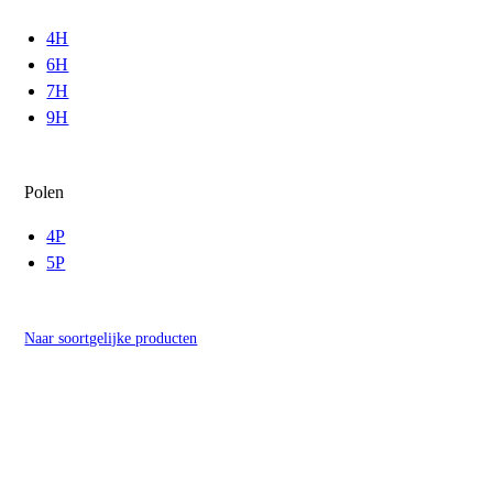
4H
6H
7H
9H
Polen
4P
5P
Naar soortgelijke producten