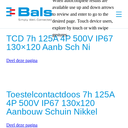
When autocomplete results are
available use up and down arrows
to review and enter to go to the
desired page. Touch device users,
explore by touch or with swipe
gestures.
TCD 7h 125A 4P 500V IP67
130×120 Aanb Sch Ni
Deel deze pagina
Toestelcontactdoos 7h 125A
4P 500V IP67 130x120
Aanbouw Schuin Nikkel
Deel deze pagina