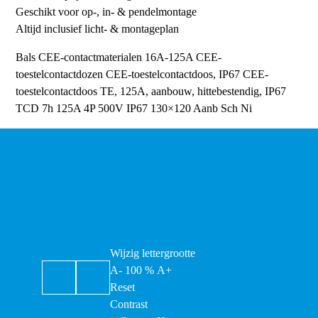
Geschikt voor op-, in- & pendelmontage
Altijd inclusief licht- & montageplan
Bals CEE-contactmaterialen 16A-125A
CEE-
toestelcontactdozen
CEE-toestelcontactdoos, IP67
CEE-
toestelcontactdoos TE, 125A, aanbouw, hittebestendig, IP67
TCD 7h 125A 4P 500V IP67 130×120 Aanb Sch Ni
Wijzig lettergrootte
A-
100
%
A+
Reset
Contrast