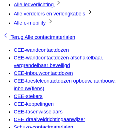
Alle ledverlichting
Alle verdelers en verlengkabels
Alle e-mobility
Terug
Alle contactmaterialen
CEE-wandcontactdozen
CEE-wandcontactdozen afschakelbaar,
vergrendelbaar beveiligd
CEE-inbouwcontactdozen
CEE-toestelcontactdozen opbouw, aanbouw,
inbouw(flens)
CEE-stekers
CEE-koppelingen
CEE-fasenwisselaars
CEE-draaiveldrichtingaanwijzer
Schuko-contactmaterialen