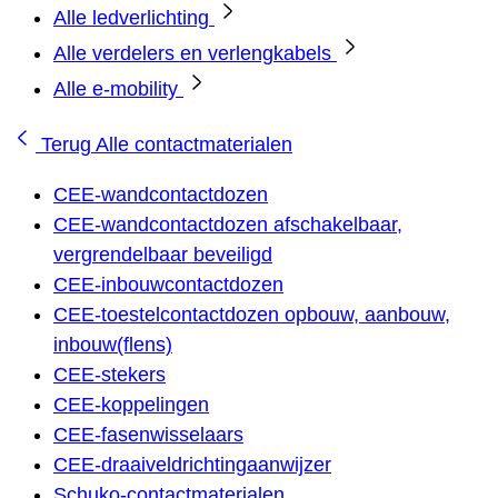
Alle ledverlichting
Alle verdelers en verlengkabels
Alle e-mobility
Terug
Alle contactmaterialen
CEE-wandcontactdozen
CEE-wandcontactdozen afschakelbaar,
vergrendelbaar beveiligd
CEE-inbouwcontactdozen
CEE-toestelcontactdozen opbouw, aanbouw,
inbouw(flens)
CEE-stekers
CEE-koppelingen
CEE-fasenwisselaars
CEE-draaiveldrichtingaanwijzer
Schuko-contactmaterialen