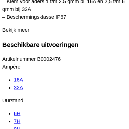
– Klem voor aders 1 t/m 2.5 qmm bij 16A en 2,5 t/m 6
qmm bij 32A
– Beschermingsklasse IP67
Bekijk meer
Beschikbare uitvoeringen
Artikelnummer
B0002476
Ampère
16A
32A
Uurstand
6H
7H