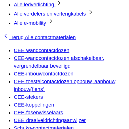
Alle ledverlichting
Alle verdelers en verlengkabels
Alle e-mobility
Terug
Alle contactmaterialen
CEE-wandcontactdozen
CEE-wandcontactdozen afschakelbaar,
vergrendelbaar beveiligd
CEE-inbouwcontactdozen
CEE-toestelcontactdozen opbouw, aanbouw,
inbouw(flens)
CEE-stekers
CEE-koppelingen
CEE-fasenwisselaars
CEE-draaiveldrichtingaanwijzer
Schuko-contactmaterialen