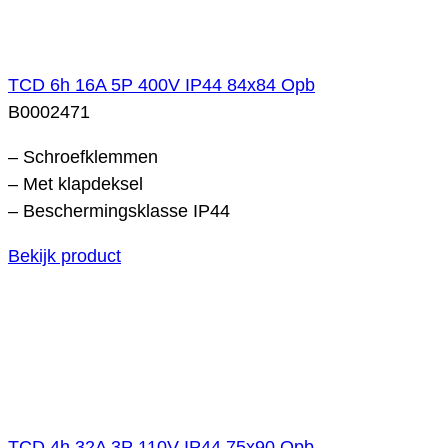
TCD 6h 16A 5P 400V IP44 84x84 Opb
B0002471
– Schroefklemmen
– Met klapdeksel
– Beschermingsklasse IP44
Bekijk product
TCD 4h 32A 3P 110V IP44 75x90 Opb