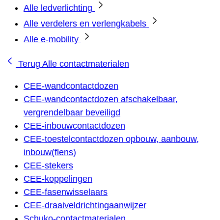
Alle ledverlichting
Alle verdelers en verlengkabels
Alle e-mobility
Terug
Alle contactmaterialen
CEE-wandcontactdozen
CEE-wandcontactdozen afschakelbaar,
vergrendelbaar beveiligd
CEE-inbouwcontactdozen
CEE-toestelcontactdozen opbouw, aanbouw,
inbouw(flens)
CEE-stekers
CEE-koppelingen
CEE-fasenwisselaars
CEE-draaiveldrichtingaanwijzer
Schuko-contactmaterialen