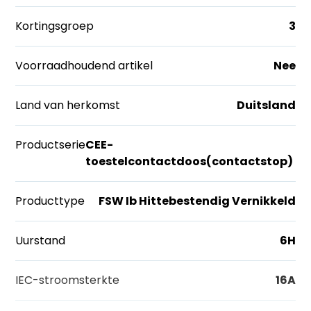
Kortingsgroep
3
Voorraadhoudend artikel
Nee
Land van herkomst
Duitsland
Productserie
CEE-
toestelcontactdoos(contactstop)
Producttype
FSW Ib Hittebestendig Vernikkeld
Uurstand
6H
IEC-stroomsterkte
16A