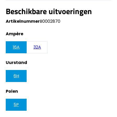
Beschikbare uitvoeringen
Artikelnummer
B0002870
Ampère
16A
32A
Uurstand
6H
Polen
5P