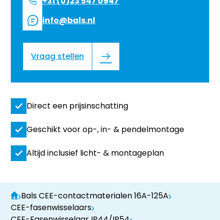
+31 (0)23 547 0947
info@bals.nl
Vraag stellen
Direct een prijsinschatting
Geschikt voor op-, in- & pendelmontage
Altijd inclusief licht- & montageplan
Bals CEE-contactmaterialen 16A-125A
CEE-fasenwisselaars
CEE-Fasenwisselaar IP44/IP54