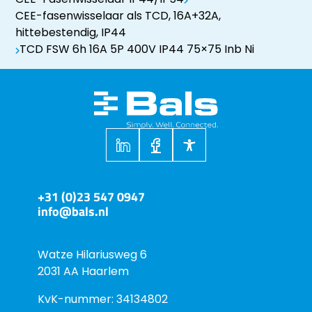
CEE-fasenwisselaar als TCD, 16A+32A,
hittebestendig, IP44
TCD FSW 6h 16A 5P 400V IP44 75×75 Inb Ni
+31 (0)23 547 0947
info@bals.nl
Watze Hilariusweg 6
2031 AA Haarlem
KvK-nummer: 34134802