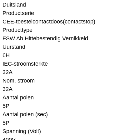
Duitsland
Productserie
CEE-toestelcontactdoos(contactstop)
Producttype
FSW Ab Hittebestendig Vernikkeld
Uurstand
6H
IEC-stroomsterkte
32A
Nom. stroom
32A
Aantal polen
5P
Aantal polen (sec)
5P
Spanning (Volt)
400V