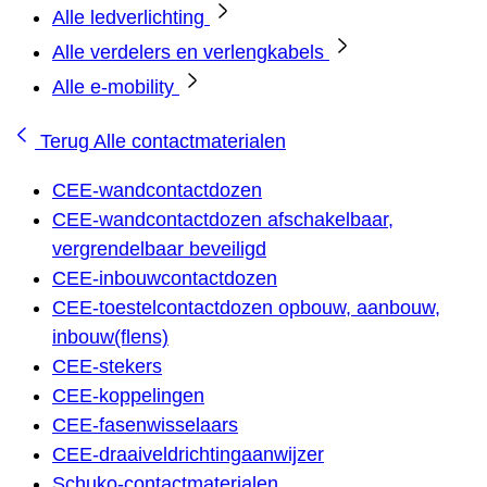
Alle ledverlichting
Alle verdelers en verlengkabels
Alle e-mobility
Terug
Alle contactmaterialen
CEE-wandcontactdozen
CEE-wandcontactdozen afschakelbaar,
vergrendelbaar beveiligd
CEE-inbouwcontactdozen
CEE-toestelcontactdozen opbouw, aanbouw,
inbouw(flens)
CEE-stekers
CEE-koppelingen
CEE-fasenwisselaars
CEE-draaiveldrichtingaanwijzer
Schuko-contactmaterialen