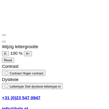
Wijzig lettergrootte
100
%
A-
A+
Reset
Contrast
Contrast
Hoger contrast
Dyslexie
Lettertype
Stel dyslexie lettertype in
+31 (0)23 547 0947
info@bals.nl