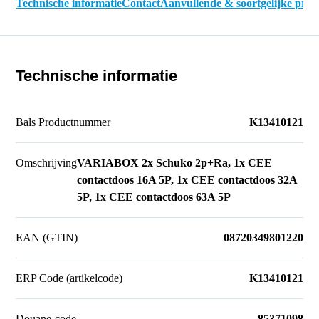
Technische informatie
Contact
Aanvullende & soortgelijke pro
Technische informatie
Bals Productnummer
K13410121
Omschrijving
VARIABOX 2x Schuko 2p+Ra, 1x CEE
contactdoos 16A 5P, 1x CEE contactdoos 32A
5P, 1x CEE contactdoos 63A 5P
EAN (GTIN)
08720349801220
ERP Code (artikelcode)
K13410121
Douane-code
85371098