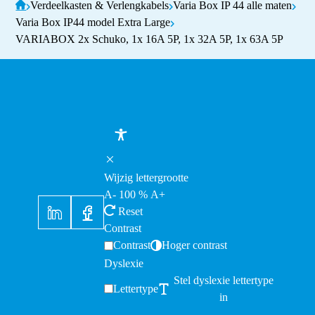
Verdeelkasten & Verlengkabels
Varia Box IP 44 alle maten
Varia Box IP44 model Extra Large
VARIABOX 2x Schuko, 1x 16A 5P, 1x 32A 5P, 1x 63A 5P
Wijzig lettergrootte
A-
100
%
A+
Reset
Contrast
Contrast
Hoger contrast
Dyslexie
Stel dyslexie lettertype
Lettertype
in