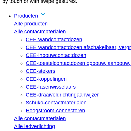
by touch or with swipe gestures.
Producten
Alle producten
Alle contactmaterialen
CEE-wandcontactdozen
CEE-wandcontactdozen afschakelbaar, vergr
CEE-inbouwcontactdozen
CEE-toestelcontactdozen opbouw, aanbouw, 
CEE-stekers
CEE-koppelingen
CEE-fasenwisselaars
CEE-draaiveldrichtingaanwijzer
Schuko-contactmaterialen
Hoogstroom-connectoren
Alle contactmaterialen
Alle ledverlichting