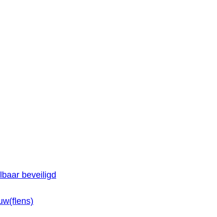
baar beveiligd
w(flens)