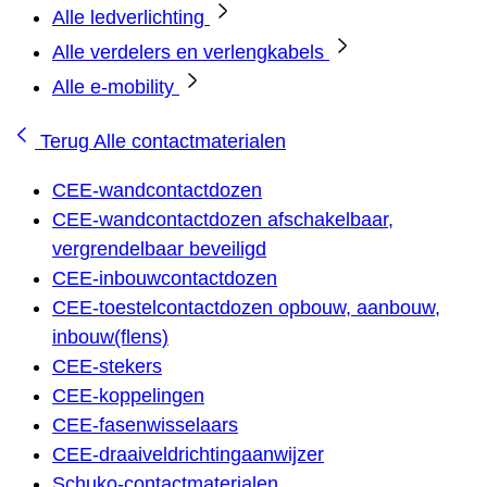
Alle ledverlichting
Alle verdelers en verlengkabels
Alle e-mobility
Terug
Alle contactmaterialen
CEE-wandcontactdozen
CEE-wandcontactdozen afschakelbaar,
vergrendelbaar beveiligd
CEE-inbouwcontactdozen
CEE-toestelcontactdozen opbouw, aanbouw,
inbouw(flens)
CEE-stekers
CEE-koppelingen
CEE-fasenwisselaars
CEE-draaiveldrichtingaanwijzer
Schuko-contactmaterialen