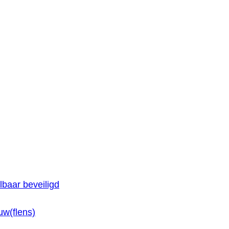
baar beveiligd
w(flens)