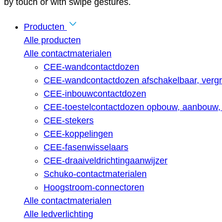
by touch or with swipe gestures.
Producten
Alle producten
Alle contactmaterialen
CEE-wandcontactdozen
CEE-wandcontactdozen afschakelbaar, vergr
CEE-inbouwcontactdozen
CEE-toestelcontactdozen opbouw, aanbouw, 
CEE-stekers
CEE-koppelingen
CEE-fasenwisselaars
CEE-draaiveldrichtingaanwijzer
Schuko-contactmaterialen
Hoogstroom-connectoren
Alle contactmaterialen
Alle ledverlichting