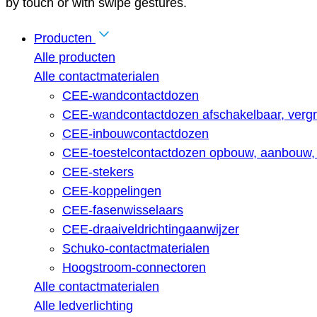
by touch or with swipe gestures.
Producten
Alle producten
Alle contactmaterialen
CEE-wandcontactdozen
CEE-wandcontactdozen afschakelbaar, vergr
CEE-inbouwcontactdozen
CEE-toestelcontactdozen opbouw, aanbouw, 
CEE-stekers
CEE-koppelingen
CEE-fasenwisselaars
CEE-draaiveldrichtingaanwijzer
Schuko-contactmaterialen
Hoogstroom-connectoren
Alle contactmaterialen
Alle ledverlichting