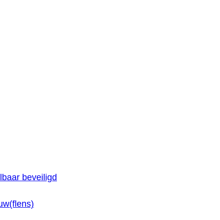
baar beveiligd
w(flens)