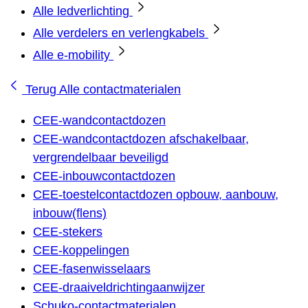
Alle ledverlichting
Alle verdelers en verlengkabels
Alle e-mobility
Terug
Alle contactmaterialen
CEE-wandcontactdozen
CEE-wandcontactdozen afschakelbaar,
vergrendelbaar beveiligd
CEE-inbouwcontactdozen
CEE-toestelcontactdozen opbouw, aanbouw,
inbouw(flens)
CEE-stekers
CEE-koppelingen
CEE-fasenwisselaars
CEE-draaiveldrichtingaanwijzer
Schuko-contactmaterialen