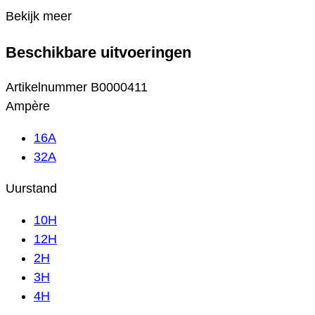
Bekijk meer
Beschikbare uitvoeringen
Artikelnummer
B0000411
Ampère
16A
32A
Uurstand
10H
12H
2H
3H
4H