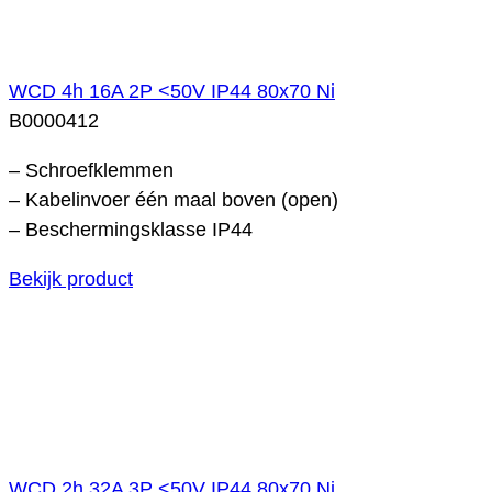
WCD 4h 16A 2P <50V IP44 80x70 Ni
B0000412
– Schroefklemmen
– Kabelinvoer één maal boven (open)
– Beschermingsklasse IP44
Bekijk product
WCD 2h 32A 3P <50V IP44 80x70 Ni