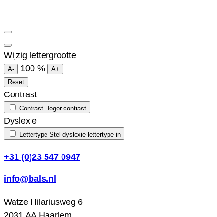
Wijzig lettergrootte
100
%
A-
A+
Reset
Contrast
Contrast
Hoger contrast
Dyslexie
Lettertype
Stel dyslexie lettertype in
+31 (0)23 547 0947
info@bals.nl
Watze Hilariusweg 6
2031 AA Haarlem