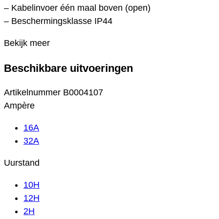
– Kabelinvoer één maal boven (open)
– Beschermingsklasse IP44
Bekijk meer
Beschikbare uitvoeringen
Artikelnummer
B0004107
Ampère
16A
32A
Uurstand
10H
12H
2H