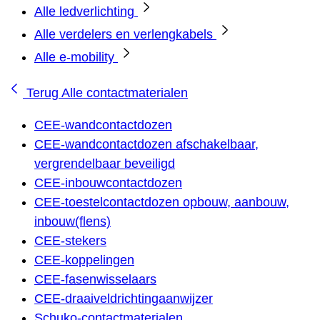
Alle ledverlichting
Alle verdelers en verlengkabels
Alle e-mobility
Terug
Alle contactmaterialen
CEE-wandcontactdozen
CEE-wandcontactdozen afschakelbaar,
vergrendelbaar beveiligd
CEE-inbouwcontactdozen
CEE-toestelcontactdozen opbouw, aanbouw,
inbouw(flens)
CEE-stekers
CEE-koppelingen
CEE-fasenwisselaars
CEE-draaiveldrichtingaanwijzer
Schuko-contactmaterialen