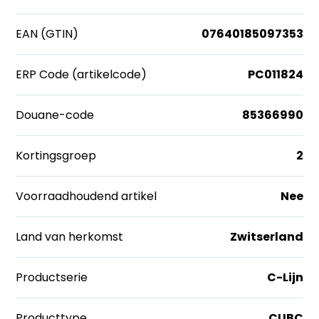
EAN (GTIN)
07640185097353
ERP Code (artikelcode)
PC011824
Douane-code
85366990
Kortingsgroep
2
Voorraadhoudend artikel
Nee
Land van herkomst
Zwitserland
Productserie
C-Lijn
Producttype
CUBC