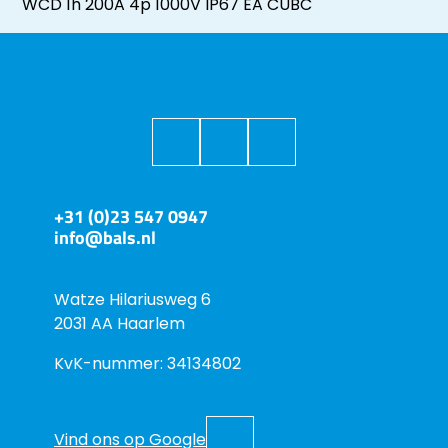
WCD 1h 200A 4p 1000V IP67 EA CUBC
+31 (0)23 547 0947
info@bals.nl
Watze Hilariusweg 6
2031 AA Haarlem
KvK-nummer: 34134802
Vind ons op Google