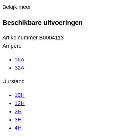
Bekijk meer
Beschikbare uitvoeringen
Artikelnummer
B0004113
Ampère
16A
32A
Uurstand
10H
12H
2H
3H
4H