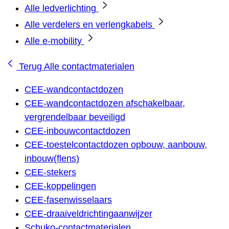
Alle ledverlichting
Alle verdelers en verlengkabels
Alle e-mobility
Terug
Alle contactmaterialen
CEE-wandcontactdozen
CEE-wandcontactdozen afschakelbaar,
vergrendelbaar beveiligd
CEE-inbouwcontactdozen
CEE-toestelcontactdozen opbouw, aanbouw,
inbouw(flens)
CEE-stekers
CEE-koppelingen
CEE-fasenwisselaars
CEE-draaiveldrichtingaanwijzer
Schuko-contactmaterialen