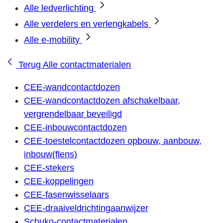
Alle ledverlichting
Alle verdelers en verlengkabels
Alle e-mobility
Terug
Alle contactmaterialen
CEE-wandcontactdozen
CEE-wandcontactdozen afschakelbaar,
vergrendelbaar beveiligd
CEE-inbouwcontactdozen
CEE-toestelcontactdozen opbouw, aanbouw,
inbouw(flens)
CEE-stekers
CEE-koppelingen
CEE-fasenwisselaars
CEE-draaiveldrichtingaanwijzer
Schuko-contactmaterialen