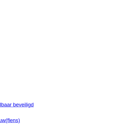
baar beveiligd
w(flens)