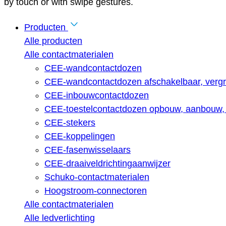
by touch or with swipe gestures.
Producten
Alle producten
Alle contactmaterialen
CEE-wandcontactdozen
CEE-wandcontactdozen afschakelbaar, vergr
CEE-inbouwcontactdozen
CEE-toestelcontactdozen opbouw, aanbouw, 
CEE-stekers
CEE-koppelingen
CEE-fasenwisselaars
CEE-draaiveldrichtingaanwijzer
Schuko-contactmaterialen
Hoogstroom-connectoren
Alle contactmaterialen
Alle ledverlichting