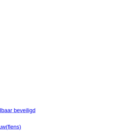
baar beveiligd
w(flens)