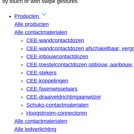
by touch or with swipe gestures.
Producten
Alle producten
Alle contactmaterialen
CEE-wandcontactdozen
CEE-wandcontactdozen afschakelbaar, vergr
CEE-inbouwcontactdozen
CEE-toestelcontactdozen opbouw, aanbouw, 
CEE-stekers
CEE-koppelingen
CEE-fasenwisselaars
CEE-draaiveldrichtingaanwijzer
Schuko-contactmaterialen
Hoogstroom-connectoren
Alle contactmaterialen
Alle ledverlichting