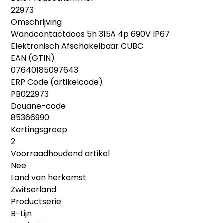
22973
Omschrijving
Wandcontactdoos 5h 315A 4p 690V IP67
Elektronisch Afschakelbaar CUBC
EAN (GTIN)
07640185097643
ERP Code (artikelcode)
PB022973
Douane-code
85366990
Kortingsgroep
2
Voorraadhoudend artikel
Nee
Land van herkomst
Zwitserland
Productserie
B-Lijn