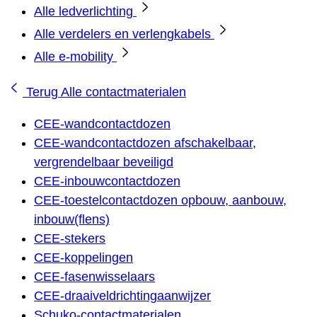
Alle ledverlichting
Alle verdelers en verlengkabels
Alle e-mobility
Terug
Alle contactmaterialen
CEE-wandcontactdozen
CEE-wandcontactdozen afschakelbaar,
vergrendelbaar beveiligd
CEE-inbouwcontactdozen
CEE-toestelcontactdozen opbouw, aanbouw,
inbouw(flens)
CEE-stekers
CEE-koppelingen
CEE-fasenwisselaars
CEE-draaiveldrichtingaanwijzer
Schuko-contactmaterialen