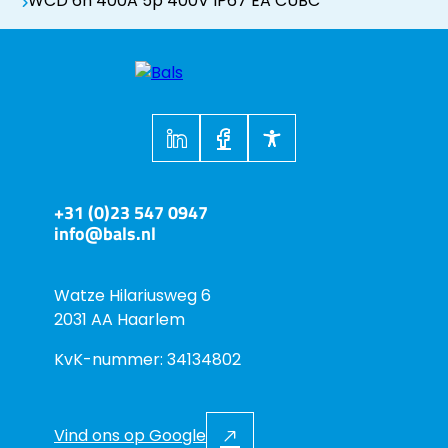
WCD 6h 400A 5p 400V IP67 EA CUBC
+31 (0)23 547 0947
info@bals.nl
Watze Hilariusweg 6
2031 AA Haarlem
KvK-nummer: 34134802
Vind ons op Google