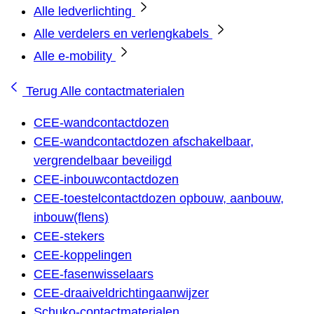
Alle ledverlichting
Alle verdelers en verlengkabels
Alle e-mobility
Terug
Alle contactmaterialen
CEE-wandcontactdozen
CEE-wandcontactdozen afschakelbaar,
vergrendelbaar beveiligd
CEE-inbouwcontactdozen
CEE-toestelcontactdozen opbouw, aanbouw,
inbouw(flens)
CEE-stekers
CEE-koppelingen
CEE-fasenwisselaars
CEE-draaiveldrichtingaanwijzer
Schuko-contactmaterialen