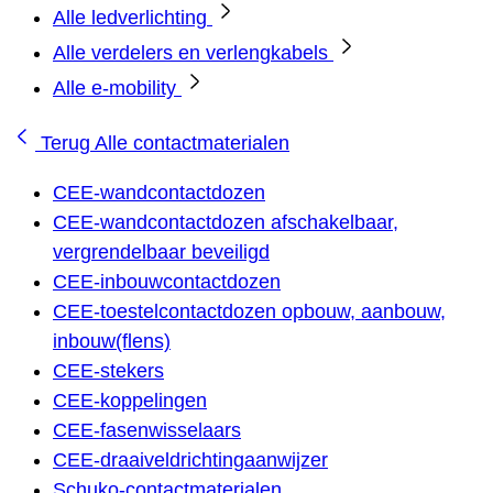
Alle ledverlichting
Alle verdelers en verlengkabels
Alle e-mobility
Terug
Alle contactmaterialen
CEE-wandcontactdozen
CEE-wandcontactdozen afschakelbaar,
vergrendelbaar beveiligd
CEE-inbouwcontactdozen
CEE-toestelcontactdozen opbouw, aanbouw,
inbouw(flens)
CEE-stekers
CEE-koppelingen
CEE-fasenwisselaars
CEE-draaiveldrichtingaanwijzer
Schuko-contactmaterialen