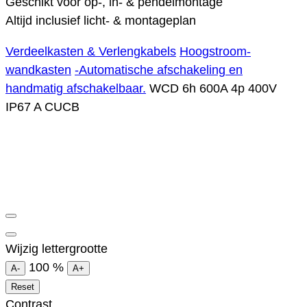
Geschikt voor op-, in- & pendelmontage
Altijd inclusief licht- & montageplan
Verdeelkasten & Verlengkabels
Hoogstroom-
wandkasten
-Automatische afschakeling en
handmatig afschakelbaar.
WCD 6h 600A 4p 400V
IP67 A CUCB
Wijzig lettergrootte
100
%
A-
A+
Reset
Contrast