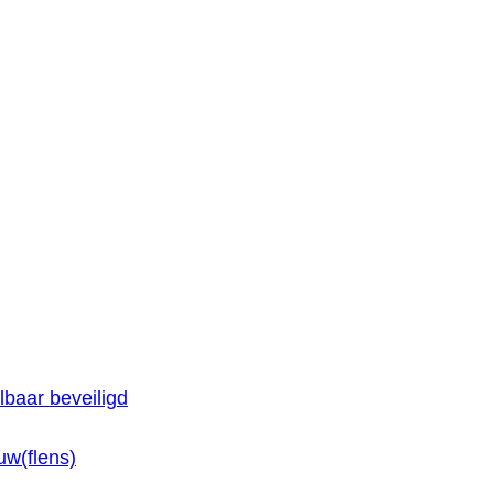
baar beveiligd
w(flens)