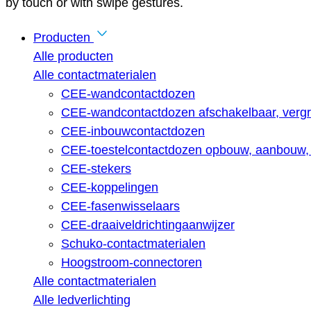
by touch or with swipe gestures.
Producten
Alle producten
Alle contactmaterialen
CEE-wandcontactdozen
CEE-wandcontactdozen afschakelbaar, vergr
CEE-inbouwcontactdozen
CEE-toestelcontactdozen opbouw, aanbouw, 
CEE-stekers
CEE-koppelingen
CEE-fasenwisselaars
CEE-draaiveldrichtingaanwijzer
Schuko-contactmaterialen
Hoogstroom-connectoren
Alle contactmaterialen
Alle ledverlichting