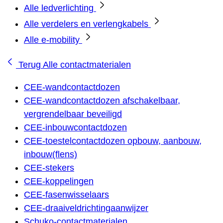
Alle ledverlichting
Alle verdelers en verlengkabels
Alle e-mobility
Terug
Alle contactmaterialen
CEE-wandcontactdozen
CEE-wandcontactdozen afschakelbaar,
vergrendelbaar beveiligd
CEE-inbouwcontactdozen
CEE-toestelcontactdozen opbouw, aanbouw,
inbouw(flens)
CEE-stekers
CEE-koppelingen
CEE-fasenwisselaars
CEE-draaiveldrichtingaanwijzer
Schuko-contactmaterialen