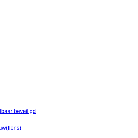
baar beveiligd
w(flens)