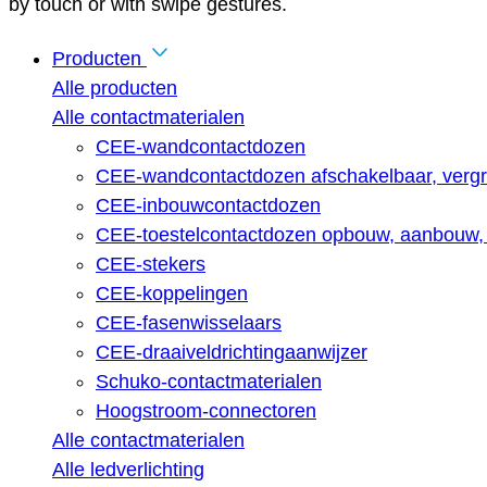
by touch or with swipe gestures.
Producten
Alle producten
Alle contactmaterialen
CEE-wandcontactdozen
CEE-wandcontactdozen afschakelbaar, vergr
CEE-inbouwcontactdozen
CEE-toestelcontactdozen opbouw, aanbouw, 
CEE-stekers
CEE-koppelingen
CEE-fasenwisselaars
CEE-draaiveldrichtingaanwijzer
Schuko-contactmaterialen
Hoogstroom-connectoren
Alle contactmaterialen
Alle ledverlichting