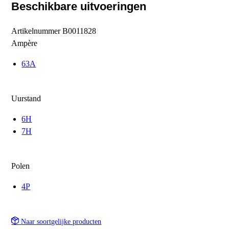
Beschikbare uitvoeringen
Artikelnummer
B0011828
Ampère
63A
Uurstand
6H
7H
Polen
4P
Naar soortgelijke producten