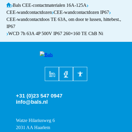
Bals CEE-contactmaterialen 16A-125A
CEE-wandcontactdozen
CEE-wandcontactdozen IP67
CEE-wandcontactdoos TE 63A, om door te lussen, hittebest.,
IP67
WCD 7h 63A 4P 500V IP67 260×160 TE ChB Ni
+31 (0)23 547 0947
info@bals.nl
Watze Hilariusweg 6
2031 AA Haarlem