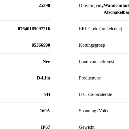
25390
Omschrijving
Wandcontact
Afschakelb
07640185097216
ERP Code (artikelcode)
85366990
Kortingsgroep
Nee
Land van herkomst
D-Lijn
Producttype
9H
IEC-stroomsterkte
160A
Spanning (Volt)
IP67
Gewicht