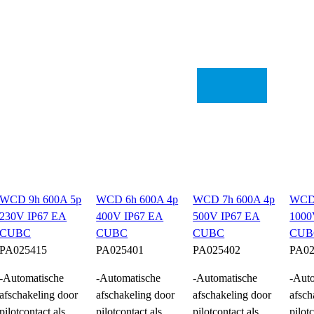
WCD 9h 600A 5p
WCD 6h 600A 4p
WCD 7h 600A 4p
WCD 
230V IP67 EA
400V IP67 EA
500V IP67 EA
1000
CUBC
CUBC
CUBC
CUB
PA025415
PA025401
PA025402
PA02
-Automatische
-Automatische
-Automatische
-Aut
afschakeling door
afschakeling door
afschakeling door
afsch
pilotcontact als
pilotcontact als
pilotcontact als
pilot