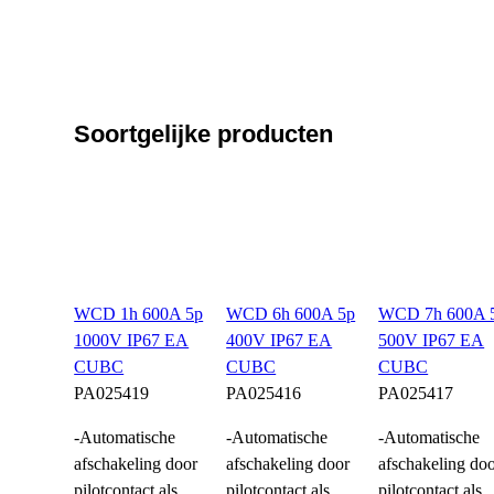
Soortgelijke producten
WCD 1h 600A 5p
WCD 6h 600A 5p
WCD 7h 600A 
1000V IP67 EA
400V IP67 EA
500V IP67 EA
CUBC
CUBC
CUBC
PA025419
PA025416
PA025417
-Automatische
-Automatische
-Automatische
afschakeling door
afschakeling door
afschakeling do
pilotcontact als
pilotcontact als
pilotcontact als