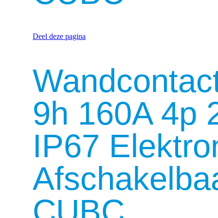
Deel deze pagina
Wandcontac
9h 160A 4p 
IP67 Elektro
Afschakelba
CUBC