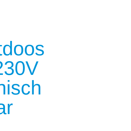
tdoos
230V
nisch
ar