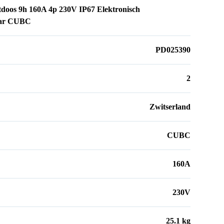
doos 9h 160A 4p 230V IP67 Elektronisch
aar CUBC
PD025390
2
Zwitserland
CUBC
160A
230V
25.1 kg