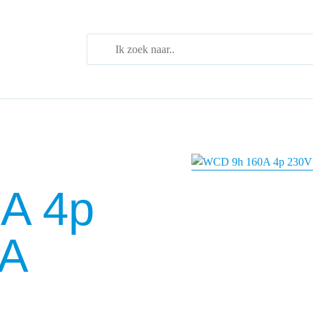
When autocomplete r
A 4p
EA