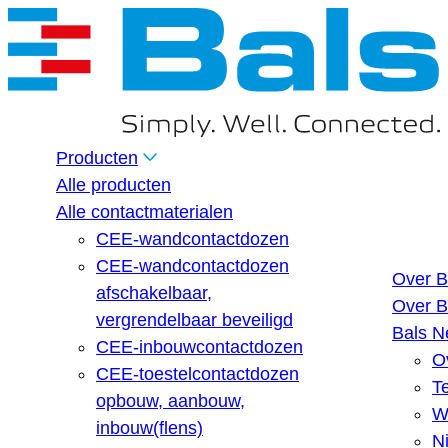
Producten
Alle producten
Alle contactmaterialen
CEE-wandcontactdozen
CEE-wandcontactdozen
Over B
afschakelbaar,
Over B
vergrendelbaar beveiligd
Bals N
CEE-inbouwcontactdozen
O
CEE-toestelcontactdozen
T
opbouw, aanbouw,
W
inbouw(flens)
N