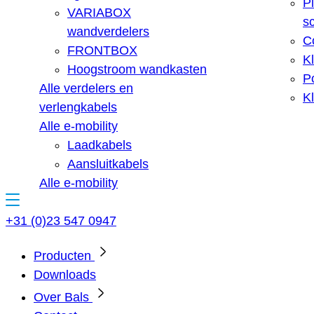
Pi
VARIABOX
s
wandverdelers
C
FRONTBOX
K
Hoogstroom wandkasten
Po
Alle verdelers en
Kl
verlengkabels
Alle e-mobility
Laadkabels
Aansluitkabels
Alle e-mobility
+31 (0)23 547 0947
Producten
Downloads
Over Bals