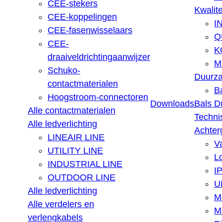
CEE-stekers
Kwalite
CEE-koppelingen
I
CEE-fasenwisselaars
Q
CEE-
K
draaiveldrichtingaanwijzer
M
Schuko-
Duurz
contactmaterialen
B
Hoogstroom-connectoren
Downloads
Bals D
Alle contactmaterialen
Techni
Alle ledverlichting
Achter
LINEAIR LINE
V
UTILITY LINE
L
INDUSTRIAL LINE
IP
OUTDOOR LINE
U
Alle ledverlichting
M
Alle verdelers en
Ma
verlengkabels