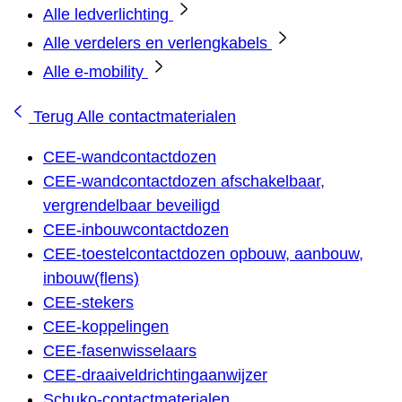
Alle ledverlichting
Alle verdelers en verlengkabels
Alle e-mobility
Terug
Alle contactmaterialen
CEE-wandcontactdozen
CEE-wandcontactdozen afschakelbaar,
vergrendelbaar beveiligd
CEE-inbouwcontactdozen
CEE-toestelcontactdozen opbouw, aanbouw,
inbouw(flens)
CEE-stekers
CEE-koppelingen
CEE-fasenwisselaars
CEE-draaiveldrichtingaanwijzer
Schuko-contactmaterialen