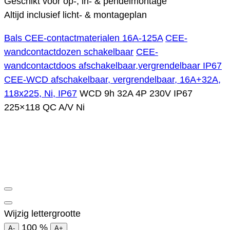
Geschikt voor op-, in- & pendelmontage
Altijd inclusief licht- & montageplan
Bals CEE-contactmaterialen 16A-125A
CEE-
wandcontactdozen schakelbaar
CEE-
wandcontactdoos afschakelbaar,vergrendelbaar IP67
CEE-WCD afschakelbaar, vergrendelbaar, 16A+32A,
118x225, Ni, IP67
WCD 9h 32A 4P 230V IP67
225×118 QC A/V Ni
Wijzig lettergrootte
100
%
A-
A+