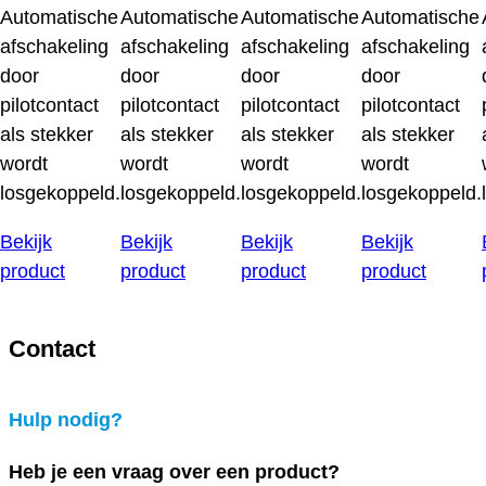
Automatische
Automatische
Automatische
Automatische
afschakeling
afschakeling
afschakeling
afschakeling
door
door
door
door
pilotcontact
pilotcontact
pilotcontact
pilotcontact
als stekker
als stekker
als stekker
als stekker
wordt
wordt
wordt
wordt
losgekoppeld.
losgekoppeld.
losgekoppeld.
losgekoppeld.
Bekijk
Bekijk
Bekijk
Bekijk
product
product
product
product
Contact
Hulp nodig?
Heb je een vraag over een product?