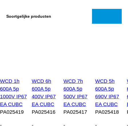
Soortgelijke producten
WCD 1h
WCD 6h
WCD 7h
WCD 5h
600A 5p
600A 5p
600A 5p
600A 5p
1000V IP67
400V IP67
500V IP67
690V IP67
EA CUBC
EA CUBC
EA CUBC
EA CUBC
PA025419
PA025416
PA025417
PA025418
-
-
-
-