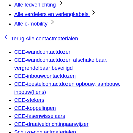
Alle ledverlichting
Alle verdelers en verlengkabels
Alle e-mobility
Terug
Alle contactmaterialen
CEE-wandcontactdozen
CEE-wandcontactdozen afschakelbaar,
vergrendelbaar beveiligd
CEE-inbouwcontactdozen
CEE-toestelcontactdozen opbouw, aanbouw,
inbouw(flens)
CEE-stekers
CEE-koppelingen
CEE-fasenwisselaars
CEE-draaiveldrichtingaanwijzer
Schuko-contactmaterialen