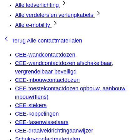
Alle ledverlichting
Alle verdelers en verlengkabels
Alle e-mobility
Terug
Alle contactmaterialen
CEE-wandcontactdozen
CEE-wandcontactdozen afschakelbaar,
vergrendelbaar beveiligd
CEE-inbouwcontactdozen
CEE-toestelcontactdozen opbouw, aanbouw,
inbouw(flens)
CEE-stekers
CEE-koppelingen
CEE-fasenwisselaars
CEE-draaiveldrichtingaanwijzer
Schuko-contactmaterialen