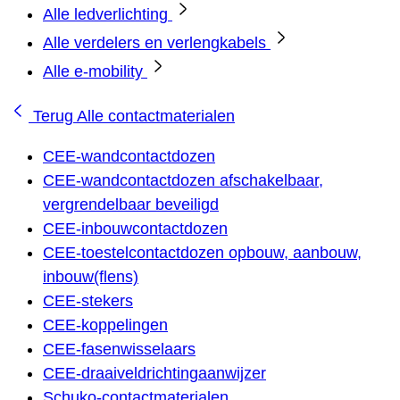
Alle ledverlichting
Alle verdelers en verlengkabels
Alle e-mobility
Terug
Alle contactmaterialen
CEE-wandcontactdozen
CEE-wandcontactdozen afschakelbaar,
vergrendelbaar beveiligd
CEE-inbouwcontactdozen
CEE-toestelcontactdozen opbouw, aanbouw,
inbouw(flens)
CEE-stekers
CEE-koppelingen
CEE-fasenwisselaars
CEE-draaiveldrichtingaanwijzer
Schuko-contactmaterialen