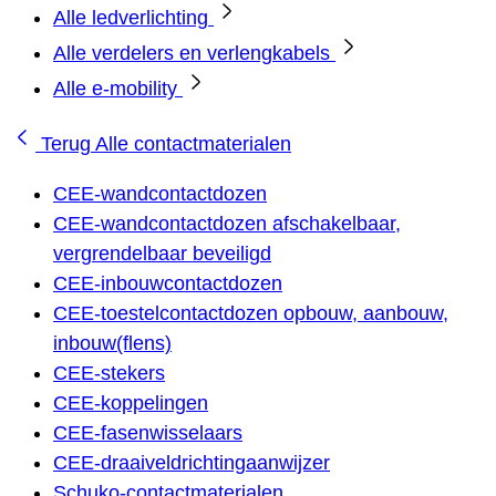
Alle ledverlichting
Alle verdelers en verlengkabels
Alle e-mobility
Terug
Alle contactmaterialen
CEE-wandcontactdozen
CEE-wandcontactdozen afschakelbaar,
vergrendelbaar beveiligd
CEE-inbouwcontactdozen
CEE-toestelcontactdozen opbouw, aanbouw,
inbouw(flens)
CEE-stekers
CEE-koppelingen
CEE-fasenwisselaars
CEE-draaiveldrichtingaanwijzer
Schuko-contactmaterialen