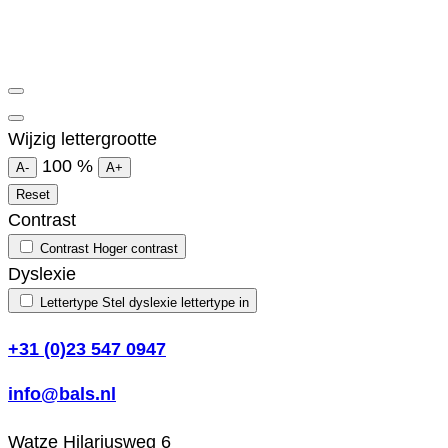
Wijzig lettergrootte
100
%
A-
A+
Reset
Contrast
Contrast
Hoger contrast
Dyslexie
Lettertype
Stel dyslexie lettertype in
+31 (0)23 547 0947
info@bals.nl
Watze Hilariusweg 6