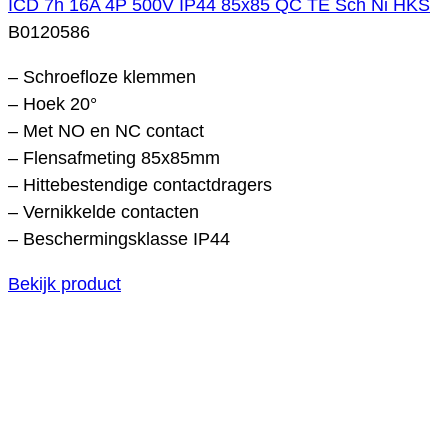
ICD 7h 16A 4P 500V IP44 85x85 QC TE Sch Ni HKS
B0120586
– Schroefloze klemmen
– Hoek 20°
– Met NO en NC contact
– Flensafmeting 85x85mm
– Hittebestendige contactdragers
– Vernikkelde contacten
– Beschermingsklasse IP44
Bekijk product