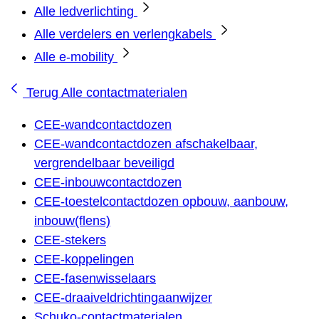
Alle ledverlichting
Alle verdelers en verlengkabels
Alle e-mobility
Terug
Alle contactmaterialen
CEE-wandcontactdozen
CEE-wandcontactdozen afschakelbaar,
vergrendelbaar beveiligd
CEE-inbouwcontactdozen
CEE-toestelcontactdozen opbouw, aanbouw,
inbouw(flens)
CEE-stekers
CEE-koppelingen
CEE-fasenwisselaars
CEE-draaiveldrichtingaanwijzer
Schuko-contactmaterialen