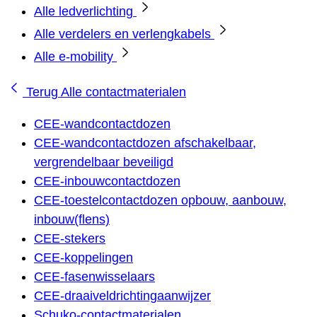
Alle ledverlichting
Alle verdelers en verlengkabels
Alle e-mobility
Terug
Alle contactmaterialen
CEE-wandcontactdozen
CEE-wandcontactdozen afschakelbaar,
vergrendelbaar beveiligd
CEE-inbouwcontactdozen
CEE-toestelcontactdozen opbouw, aanbouw,
inbouw(flens)
CEE-stekers
CEE-koppelingen
CEE-fasenwisselaars
CEE-draaiveldrichtingaanwijzer
Schuko-contactmaterialen