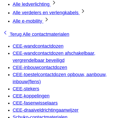
Alle ledverlichting
Alle verdelers en verlengkabels
Alle e-mobility
Terug
Alle contactmaterialen
CEE-wandcontactdozen
CEE-wandcontactdozen afschakelbaar,
vergrendelbaar beveiligd
CEE-inbouwcontactdozen
CEE-toestelcontactdozen opbouw, aanbouw,
inbouw(flens)
CEE-stekers
CEE-koppelingen
CEE-fasenwisselaars
CEE-draaiveldrichtingaanwijzer
Schuko-contactmaterialen