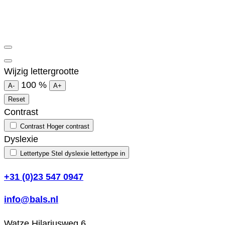
Wijzig lettergrootte
100
%
A-
A+
Reset
Contrast
Contrast
Hoger contrast
Dyslexie
Lettertype
Stel dyslexie lettertype in
+31 (0)23 547 0947
info@bals.nl
Watze Hilariusweg 6