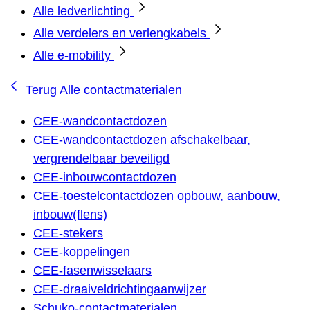
Alle ledverlichting
Alle verdelers en verlengkabels
Alle e-mobility
Terug
Alle contactmaterialen
CEE-wandcontactdozen
CEE-wandcontactdozen afschakelbaar,
vergrendelbaar beveiligd
CEE-inbouwcontactdozen
CEE-toestelcontactdozen opbouw, aanbouw,
inbouw(flens)
CEE-stekers
CEE-koppelingen
CEE-fasenwisselaars
CEE-draaiveldrichtingaanwijzer
Schuko-contactmaterialen