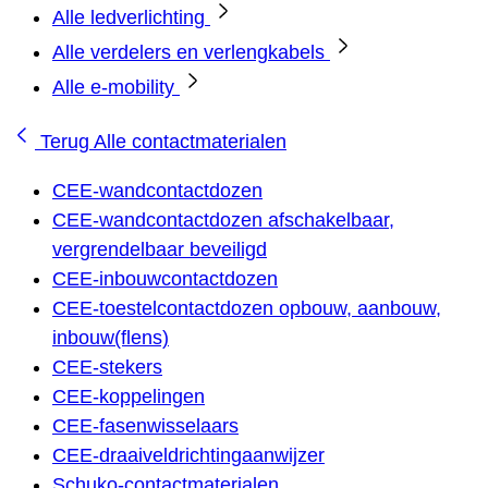
Alle ledverlichting
Alle verdelers en verlengkabels
Alle e-mobility
Terug
Alle contactmaterialen
CEE-wandcontactdozen
CEE-wandcontactdozen afschakelbaar,
vergrendelbaar beveiligd
CEE-inbouwcontactdozen
CEE-toestelcontactdozen opbouw, aanbouw,
inbouw(flens)
CEE-stekers
CEE-koppelingen
CEE-fasenwisselaars
CEE-draaiveldrichtingaanwijzer
Schuko-contactmaterialen