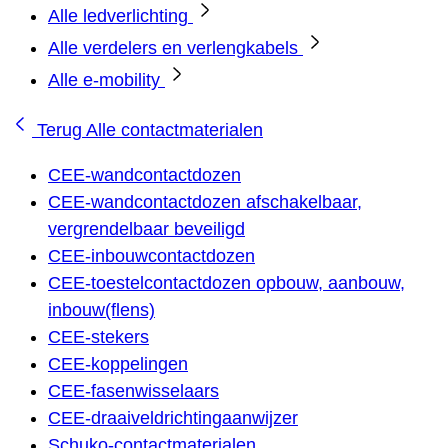
Alle ledverlichting
Alle verdelers en verlengkabels
Alle e-mobility
Terug
Alle contactmaterialen
CEE-wandcontactdozen
CEE-wandcontactdozen afschakelbaar,
vergrendelbaar beveiligd
CEE-inbouwcontactdozen
CEE-toestelcontactdozen opbouw, aanbouw,
inbouw(flens)
CEE-stekers
CEE-koppelingen
CEE-fasenwisselaars
CEE-draaiveldrichtingaanwijzer
Schuko-contactmaterialen