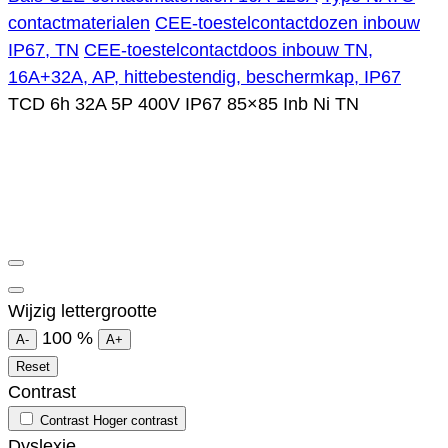
contactmaterialen
CEE-toestelcontactdozen inbouw
IP67, TN
CEE-toestelcontactdoos inbouw TN,
16A+32A, AP, hittebestendig, beschermkap, IP67
TCD 6h 32A 5P 400V IP67 85×85 Inb Ni TN
Wijzig lettergrootte
100
%
A-
A+
Reset
Contrast
Contrast
Hoger contrast
Dyslexie