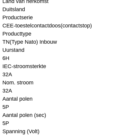
Land van herkomst
Duitsland
Productserie
CEE-toestelcontactdoos(contactstop)
Producttype
TN(Type Nato) Inbouw
Uurstand
6H
IEC-stroomsterkte
32A
Nom. stroom
32A
Aantal polen
5P
Aantal polen (sec)
5P
Spanning (Volt)