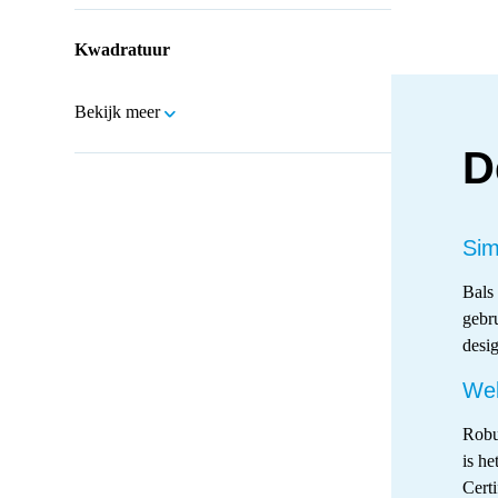
Kwadratuur
Bekijk meer
D
Sim
Bals
gebr
desig
Wel
Robu
is he
Cert