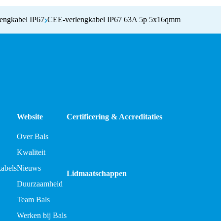
engkabel IP67
CEE-verlengkabel IP67 63A 5p 5x16qmm
Website
Certificering & Accreditaties
Over Bals
Kwaliteit
kabels
Nieuws
Lidmaatschappen
Duurzaamheid
Team Bals
Werken bij Bals