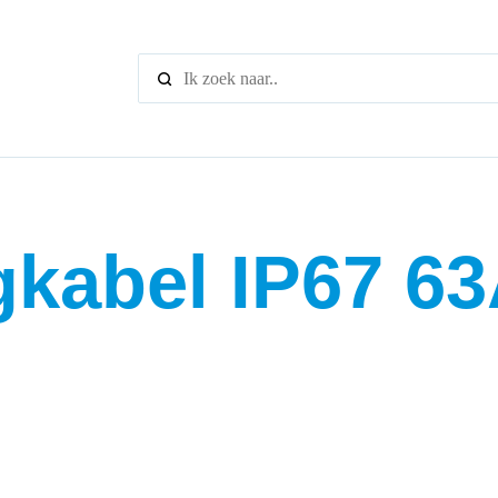
When autocomplete r
kabel IP67 63