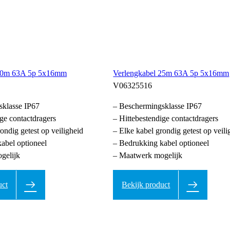
 20m 63A 5p 5x16mm
Verlengkabel 25m 63A 5p 5x16mm
V06325516
sklasse IP67
– Beschermingsklasse IP67
ige contactdragers
– Hittebestendige contactdragers
ondig getest op veiligheid
– Elke kabel grondig getest op veili
abel optioneel
– Bedrukking kabel optioneel
gelijk
– Maatwerk mogelijk
uct
Bekijk product