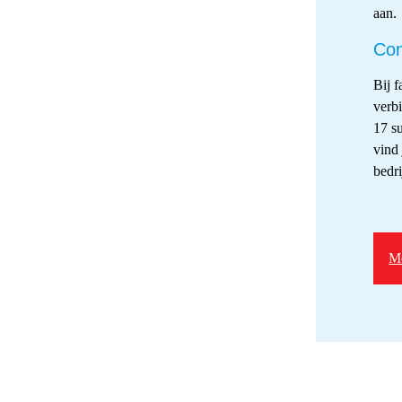
aan.
Co
Bij f
verb
17 su
vind 
bedri
Me