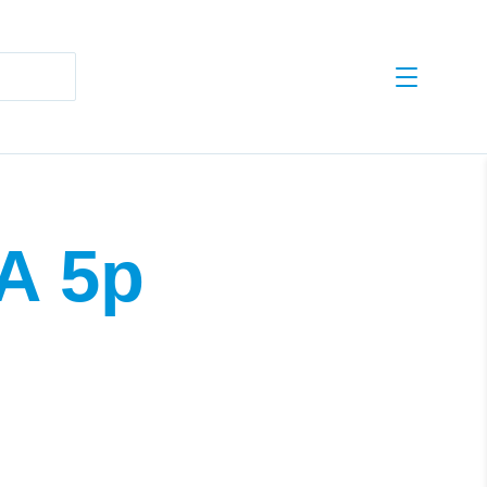
esults are available use up and down arrows to review and enter to go 
A 5p