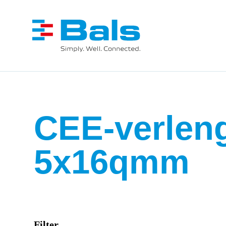
CEE-verleng
5x16qmm
Filter