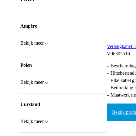
Ampère
Bekijk meer
Verlengkabel
V06305516
Polen
– Bescherming
– Hittebestend
– Elke kabel gr
Bekijk meer
– Bedrukking k
– Maatwerk mo
Uurstand
Bekijk prod
Bekijk meer