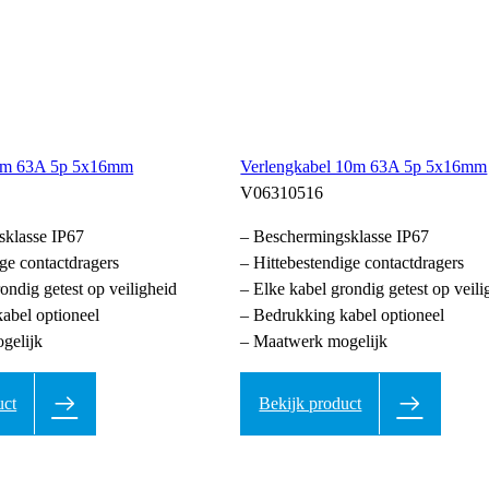
 5m 63A 5p 5x16mm
Verlengkabel 10m 63A 5p 5x16mm
V06310516
sklasse IP67
– Beschermingsklasse IP67
ige contactdragers
– Hittebestendige contactdragers
ondig getest op veiligheid
– Elke kabel grondig getest op veili
abel optioneel
– Bedrukking kabel optioneel
gelijk
– Maatwerk mogelijk
uct
Bekijk product