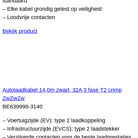
standaard
– Elke kabel grondig getest op veiligheid
– Loodvrije contacten
Bekijk product
Autolaadkabel 14,0m zwart, 32A 3 fase T2 crimp
ZwZwZw
BE639999-3140
– Voertuigzijde (EV): type 2 laadkoppeling
– Infrastructuurzijde (EVCS): type 2 laadstekker
– Verzilverde contacten voor de beste laadprestaties