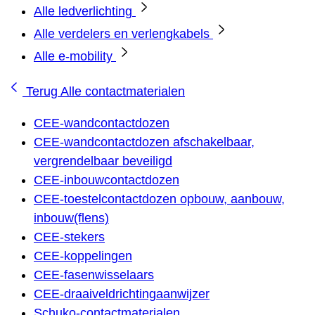
Alle ledverlichting
Alle verdelers en verlengkabels
Alle e-mobility
Terug
Alle contactmaterialen
CEE-wandcontactdozen
CEE-wandcontactdozen afschakelbaar,
vergrendelbaar beveiligd
CEE-inbouwcontactdozen
CEE-toestelcontactdozen opbouw, aanbouw,
inbouw(flens)
CEE-stekers
CEE-koppelingen
CEE-fasenwisselaars
CEE-draaiveldrichtingaanwijzer
Schuko-contactmaterialen