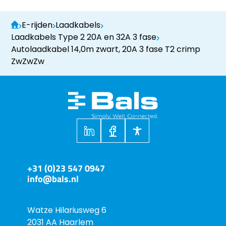
E-rijden
Laadkabels
Laadkabels Type 2 20A en 32A 3 fase
Autolaadkabel 14,0m zwart, 20A 3 fase T2 crimp
ZwZwZw
+31 (0)23 547 0947
info@bals.nl
Watze Hilariusweg 6
2031 AA Haarlem