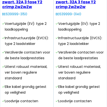
zwart, 32A 3 fase T2
zwart, 32A 3 fase T2
crimp ZwZwZw
crimp ZwZwZw
BE639999-3150
BE639999-3140
Voertuigzijde (EV): type 2
Voertuigzijde (EV): type 2
laadkoppeling
laadkoppeling
Infrastructuurzijde (EVCS):
Infrastructuurzijde (EVCS):
type 2 laadstekker
type 2 laadstekker
Verzilverde contacten voor
Verzilverde contacten voor
de beste laadprestaties
de beste laadprestaties
Uiterst robuust materiaal,
Uiterst robuust materiaal,
ver boven reguliere
ver boven reguliere
standaard
standaard
Elke kabel grondig getest
Elke kabel grondig getest
op veiligheid
op veiligheid
Loodvrije contacten
Loodvrije contacten