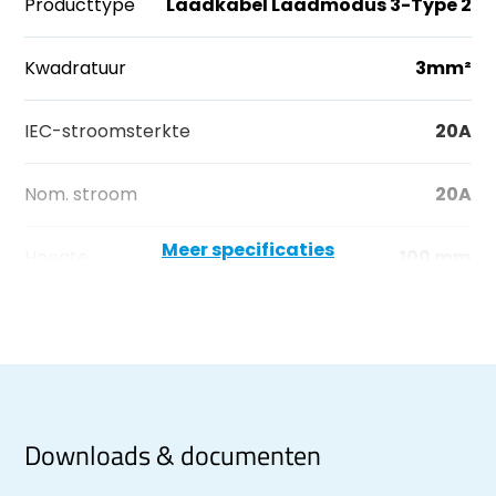
Producttype
Laadkabel Laadmodus 3-Type 2
Kwadratuur
3mm²
IEC-stroomsterkte
20A
Nom. stroom
20A
Meer specificaties
Hoogte
100 mm
Downloads & documenten