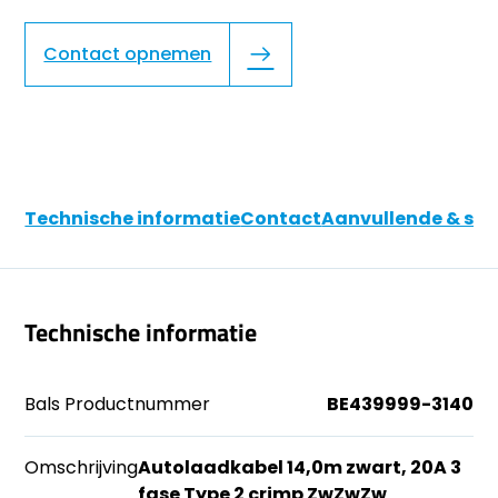
Contact opnemen
Technische informatie
Contact
Aanvullende & soo
Technische informatie
Bals Productnummer
BE439999-3140
Omschrijving
Autolaadkabel 14,0m zwart, 20A 3
fase Type 2 crimp ZwZwZw