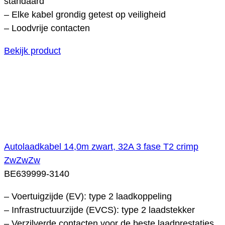
standaard
– Elke kabel grondig getest op veiligheid
– Loodvrije contacten
Bekijk product
Autolaadkabel 14,0m zwart, 32A 3 fase T2 crimp
ZwZwZw
BE639999-3140
– Voertuigzijde (EV): type 2 laadkoppeling
– Infrastructuurzijde (EVCS): type 2 laadstekker
– Verzilverde contacten voor de beste laadprestaties