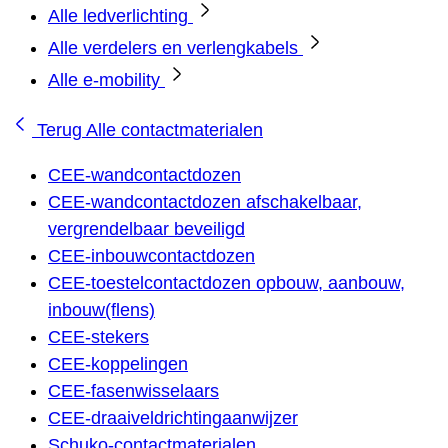
Alle ledverlichting
Alle verdelers en verlengkabels
Alle e-mobility
Terug
Alle contactmaterialen
CEE-wandcontactdozen
CEE-wandcontactdozen afschakelbaar,
vergrendelbaar beveiligd
CEE-inbouwcontactdozen
CEE-toestelcontactdozen opbouw, aanbouw,
inbouw(flens)
CEE-stekers
CEE-koppelingen
CEE-fasenwisselaars
CEE-draaiveldrichtingaanwijzer
Schuko-contactmaterialen