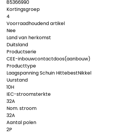
85366990
Kortingsgroep
4
Voorraadhoudend artikel
Nee
Land van herkomst
Duitsland
Productserie
CEE-inbouwcontactdoos(aanbouw)
Producttype
Laagspanning Schuin HittebestNikkel
Uurstand
10H
IEC-stroomsterkte
32A
Nom. stroom
32A
Aantal polen
2P