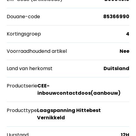
Douane-code
85366990
Kortingsgroep
4
Voorraadhoudend artikel
Nee
Land van herkomst
Duitsland
Productserie
CEE-
inbouwcontactdoos(aanbouw)
Producttype
Laagspanning Hittebest
Vernikkeld
Uurstand
12H