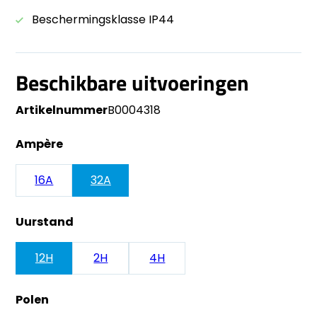
Beschermingsklasse IP44
Beschikbare uitvoeringen
Artikelnummer
B0004318
Ampère
16A
32A
Uurstand
12H
2H
4H
Polen