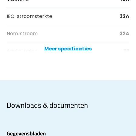
IEC-stroomsterkte
32A
Nom. stroom
32A
Meer specificaties
Aantal polen
3P
Downloads & documenten
Gegevensbladen