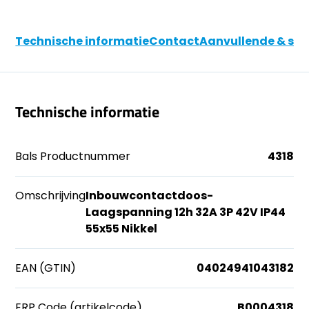
Technische informatie
Contact
Aanvullende & soo
Technische informatie
Bals Productnummer
4318
Omschrijving
Inbouwcontactdoos-
Laagspanning 12h 32A 3P 42V IP44
55x55 Nikkel
EAN (GTIN)
04024941043182
ERP Code (artikelcode)
B0004318