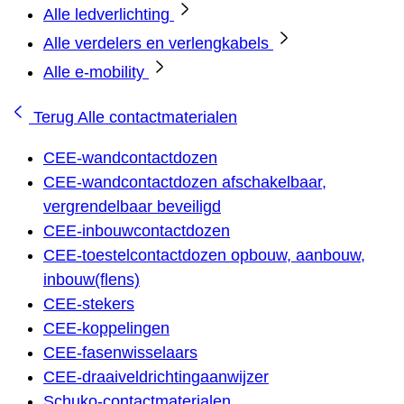
Alle ledverlichting
Alle verdelers en verlengkabels
Alle e-mobility
Terug
Alle contactmaterialen
CEE-wandcontactdozen
CEE-wandcontactdozen afschakelbaar,
vergrendelbaar beveiligd
CEE-inbouwcontactdozen
CEE-toestelcontactdozen opbouw, aanbouw,
inbouw(flens)
CEE-stekers
CEE-koppelingen
CEE-fasenwisselaars
CEE-draaiveldrichtingaanwijzer
Schuko-contactmaterialen