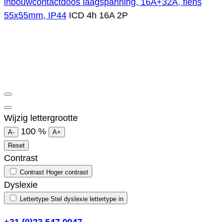
inbouwcontactdoos laagspanning, 16A+32A, flens
55x55mm, IP44
ICD 4h 16A 2P
Wijzig lettergrootte
100
%
A-
A+
Reset
Contrast
Contrast
Hoger contrast
Dyslexie
Lettertype
Stel dyslexie lettertype in