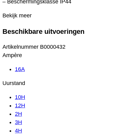
– Beschermingsklasse IP44
Bekijk meer
Beschikbare uitvoeringen
Artikelnummer
B0000432
Ampère
16A
Uurstand
10H
12H
2H
3H
4H