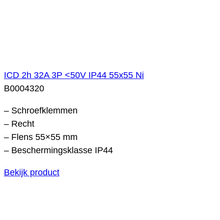
ICD 2h 32A 3P <50V IP44 55x55 Ni
B0004320
– Schroefklemmen
– Recht
– Flens 55×55 mm
– Beschermingsklasse IP44
Bekijk product