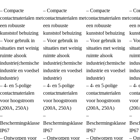
– Compacte
– Compacte
– Compacte
– Co
contactmaterialen met
contactmaterialen met
contactmaterialen met
conta
een robuuste
een robuuste
een robuuste
een r
kunststof behuizing
kunststof behuizing
kunststof behuizing
kunst
– Voor gebruik in
– Voor gebruik in
– Voor gebruik in
– Voo
situaties met weinig
situaties met weinig
situaties met weinig
situa
ruimte alsook
ruimte alsook
ruimte alsook
ruimt
industrie(chemische
industrie(chemische
industrie(chemische
indus
industrie en voedsel
industrie en voedsel
industrie en voedsel
indus
industrie)
industrie)
industrie)
indus
– 4- en 5-polige
– 4- en 5-polige
– 4- en 5-polige
– 4- 
contactmaterialen
contactmaterialen
contactmaterialen
conta
voor hoogstroom
voor hoogstroom
voor hoogstroom
voor
(200A, 250A)
(200A, 250A)
(200A, 250A)
(200
–
–
–
–
Beschermingsklasse
Beschermingsklasse
Beschermingsklasse
Besc
IP67
IP67
IP67
IP67
– Ontworpen voor
– Ontworpen voor
– Ontworpen voor
– On