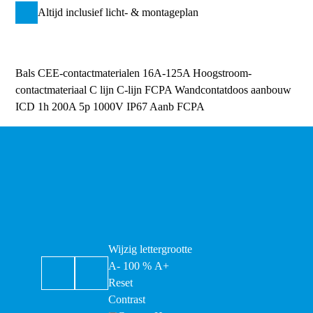
Altijd inclusief licht- & montageplan
Bals CEE-contactmaterialen 16A-125A
Hoogstroom-
contactmateriaal
C lijn
C-lijn FCPA Wandcontatdoos aanbouw
ICD 1h 200A 5p 1000V IP67 Aanb FCPA
Wijzig lettergrootte
A-
100
%
A+
Reset
Contrast