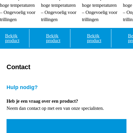
hoge temperaturen
hoge temperaturen
hoge temperaturen
hoge
– Ongevoelig voor
– Ongevoelig voor
– Ongevoelig voor
– On
trillingen
trillingen
trillingen
trilli
Bekijk
Bekijk
Bekijk
Be
product
product
product
pr
Contact
Hulp nodig?
Heb je een vraag over een product?
Neem dan contact op met een van onze specialisten.