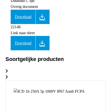
Databald C lijn
Overig document
Download
22148
Link naar sheet
Download
Soortgelijke producten