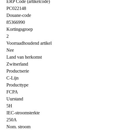
ERP Code (artikelcode)
PC022148
Douane-code
85366990
Kortingsgroep
2
Voorraadhoudend artikel
Nee
Land van herkomst
Zwitserland
Productserie
C-Lijn
Producttype
FCPA
Uurstand
5H
IEC-stroomsterkte
250A
Nom. stroom